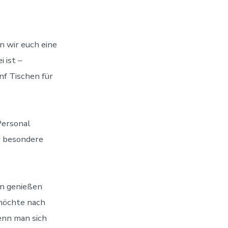
n wir euch eine
 ist –
nf Tischen für
Personal
r besondere
en genießen
 möchte nach
enn man sich